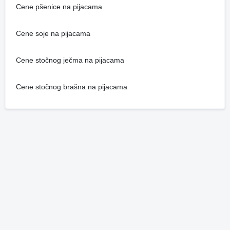
Cene pšenice na pijacama
Cene soje na pijacama
Cene stočnog ječma na pijacama
Cene stočnog brašna na pijacama