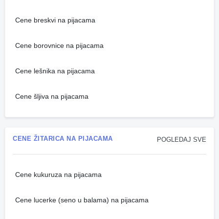
Cene breskvi na pijacama
Cene borovnice na pijacama
Cene lešnika na pijacama
Cene šljiva na pijacama
CENE ŽITARICA NA PIJACAMA
POGLEDAJ SVE
Cene kukuruza na pijacama
Cene lucerke (seno u balama) na pijacama