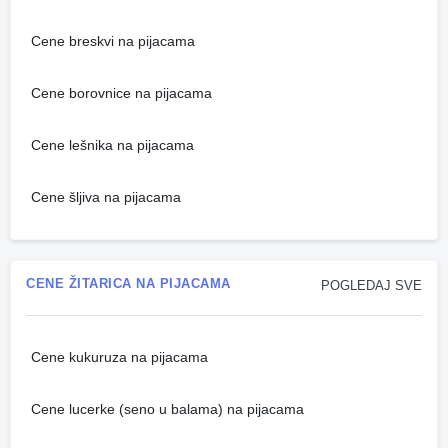
Cene breskvi na pijacama
Cene borovnice na pijacama
Cene lešnika na pijacama
Cene šljiva na pijacama
CENE ŽITARICA NA PIJACAMA
POGLEDAJ SVE
Cene kukuruza na pijacama
Cene lucerke (seno u balama) na pijacama