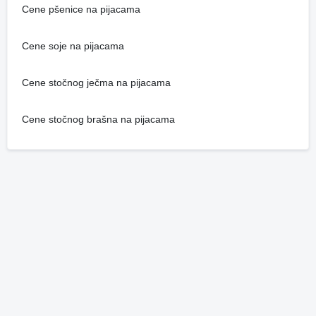
Cene pšenice na pijacama
Cene soje na pijacama
Cene stočnog ječma na pijacama
Cene stočnog brašna na pijacama