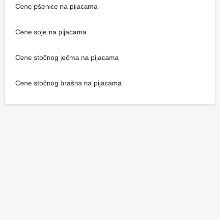
Cene pšenice na pijacama
Cene soje na pijacama
Cene stočnog ječma na pijacama
Cene stočnog brašna na pijacama