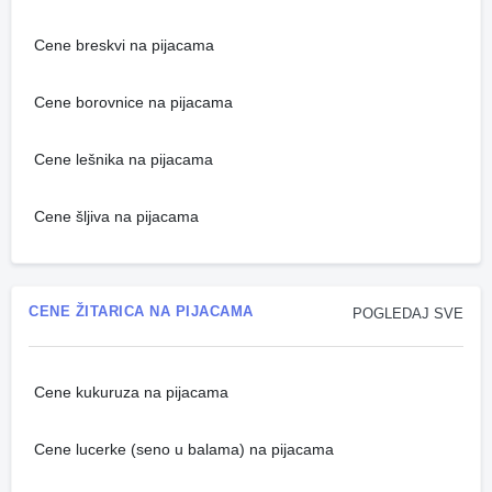
Cene breskvi na pijacama
Cene borovnice na pijacama
Cene lešnika na pijacama
Cene šljiva na pijacama
CENE ŽITARICA NA PIJACAMA
POGLEDAJ SVE
Cene kukuruza na pijacama
Cene lucerke (seno u balama) na pijacama