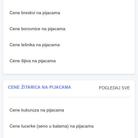
Cene breskvi na pijacama
Cene borovnice na pijacama
Cene lešnika na pijacama
Cene šljiva na pijacama
CENE ŽITARICA NA PIJACAMA
POGLEDAJ SVE
Cene kukuruza na pijacama
Cene lucerke (seno u balama) na pijacama