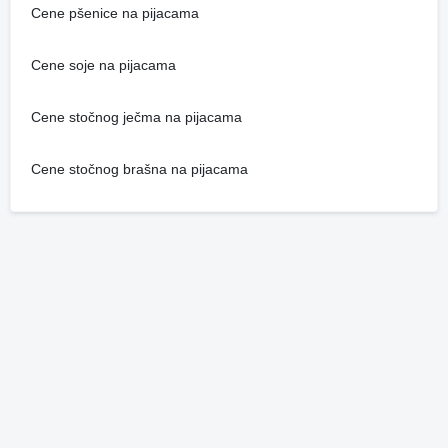
Cene pšenice na pijacama
Cene soje na pijacama
Cene stočnog ječma na pijacama
Cene stočnog brašna na pijacama