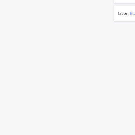
Izvor:
ht