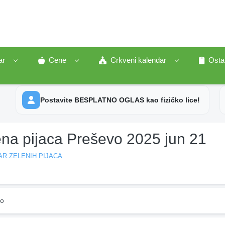
ar
Cene
Crkveni kalendar
Osta
Postavite BESPLATNO OGLAS kao fizičko lice!
ena pijaca Preševo 2025 jun 21
R ZELENIH PIJACA
vo