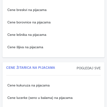
Cene breskvi na pijacama
Cene borovnice na pijacama
Cene lešnika na pijacama
Cene šljiva na pijacama
CENE ŽITARICA NA PIJACAMA
POGLEDAJ SVE
Cene kukuruza na pijacama
Cene lucerke (seno u balama) na pijacama