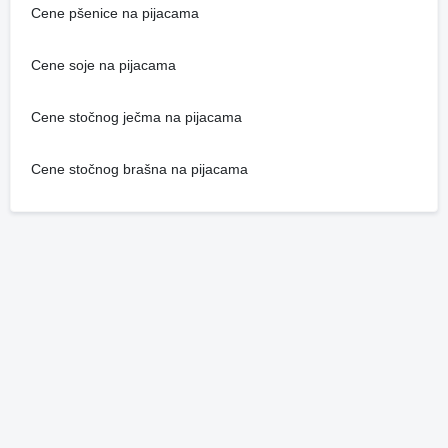
Cene pšenice na pijacama
Cene soje na pijacama
Cene stočnog ječma na pijacama
Cene stočnog brašna na pijacama