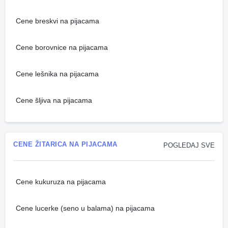
Cene breskvi na pijacama
Cene borovnice na pijacama
Cene lešnika na pijacama
Cene šljiva na pijacama
CENE ŽITARICA NA PIJACAMA
POGLEDAJ SVE
Cene kukuruza na pijacama
Cene lucerke (seno u balama) na pijacama