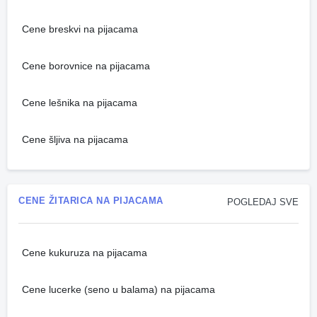
Cene breskvi na pijacama
Cene borovnice na pijacama
Cene lešnika na pijacama
Cene šljiva na pijacama
CENE ŽITARICA NA PIJACAMA
POGLEDAJ SVE
Cene kukuruza na pijacama
Cene lucerke (seno u balama) na pijacama