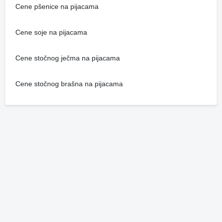
Cene pšenice na pijacama
Cene soje na pijacama
Cene stočnog ječma na pijacama
Cene stočnog brašna na pijacama