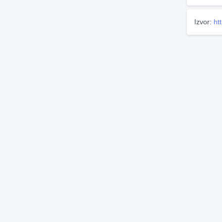
Izvor:
ht