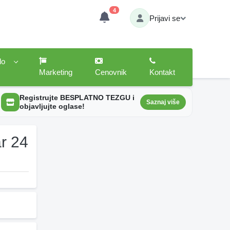
4
Prijavi se
lo
Marketing
Cenovnik
Kontakt
Registrujte BESPLATNO TEZGU i
Saznaj više
objavljujte oglase!
r 24