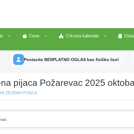
ar
Cene
Crkveni kalendar
Osta
Postavite BESPLATNO OGLAS kao fizičko lice!
ena pijaca Požarevac 2025 oktoba
R ZELENIH PIJACA
vac