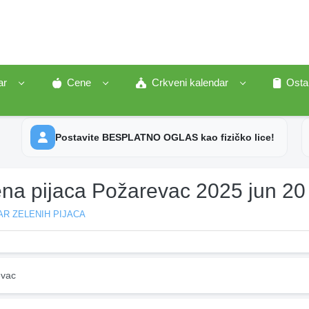
ar
Cene
Crkveni kalendar
Osta
Postavite BESPLATNO OGLAS kao fizičko lice!
ena pijaca Požarevac 2025 jun 20
R ZELENIH PIJACA
vac