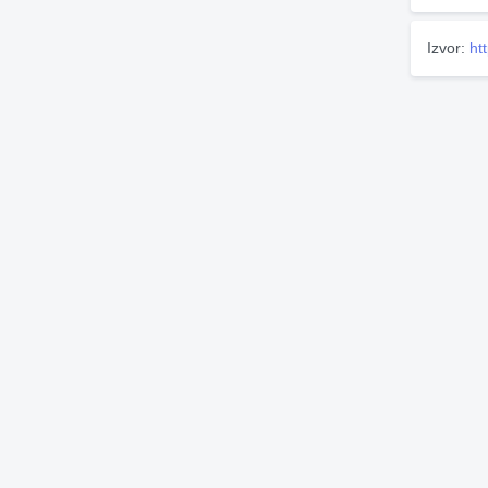
Izvor:
ht