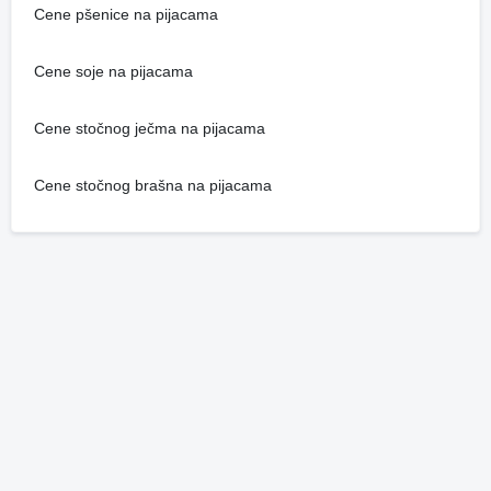
Cene pšenice na pijacama
Cene soje na pijacama
Cene stočnog ječma na pijacama
Cene stočnog brašna na pijacama