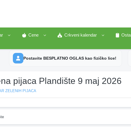
ar
Cene
Crkveni kalendar
Osta
Postavite BESPLATNO OGLAS kao fizičko lice!
na pijaca Plandište 9 maj 2026
R ZELENIH PIJACA
šte