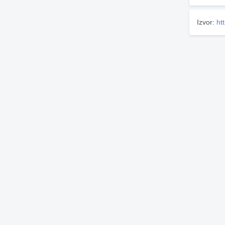
Izvor:
ht