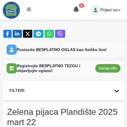
3
Prijavi se
Postavite BESPLATNO OGLAS kao fizičko lice!
Registrujte BESPLATNO TEZGU i
Saznaj više
objavljujte oglase!
FILTERI
Zelena pijaca Plandište 2025
mart 22