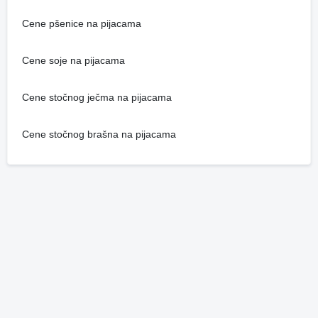
Cene pšenice na pijacama
Cene soje na pijacama
Cene stočnog ječma na pijacama
Cene stočnog brašna na pijacama