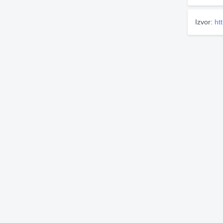
Izvor:
ht