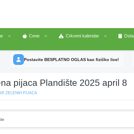
ar
Cene
Crkveni kalendar
Osta
Postavite BESPLATNO OGLAS kao fizičko lice!
na pijaca Plandište 2025 april 8
R ZELENIH PIJACA
šte