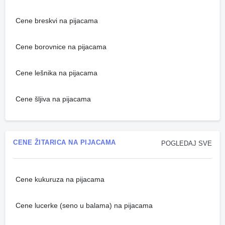
Cene breskvi na pijacama
Cene borovnice na pijacama
Cene lešnika na pijacama
Cene šljiva na pijacama
CENE ŽITARICA NA PIJACAMA
POGLEDAJ SVE
Cene kukuruza na pijacama
Cene lucerke (seno u balama) na pijacama