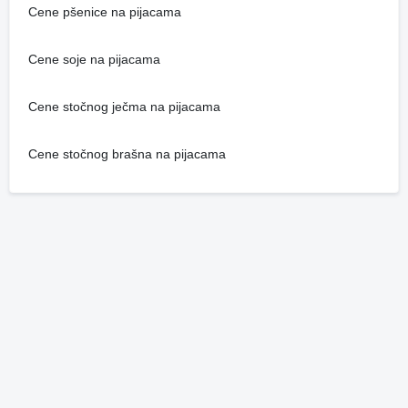
Cene pšenice na pijacama
Cene soje na pijacama
Cene stočnog ječma na pijacama
Cene stočnog brašna na pijacama