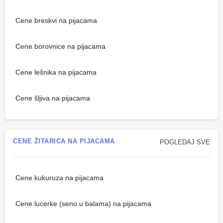
Cene breskvi na pijacama
Cene borovnice na pijacama
Cene lešnika na pijacama
Cene šljiva na pijacama
CENE ŽITARICA NA PIJACAMA
POGLEDAJ SVE
Cene kukuruza na pijacama
Cene lucerke (seno u balama) na pijacama