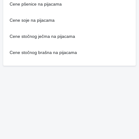
Cene pšenice na pijacama
Cene soje na pijacama
Cene stočnog ječma na pijacama
Cene stočnog brašna na pijacama