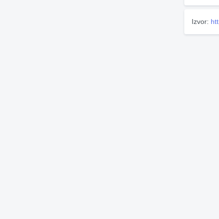
Izvor:
ht