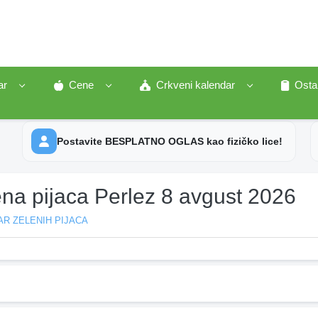
ar
Cene
Crkveni kalendar
Osta
Postavite BESPLATNO OGLAS kao fizičko lice!
ena pijaca Perlez 8 avgust 2026
R ZELENIH PIJACA