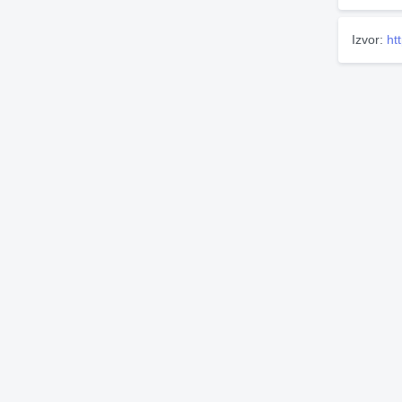
Izvor:
ht