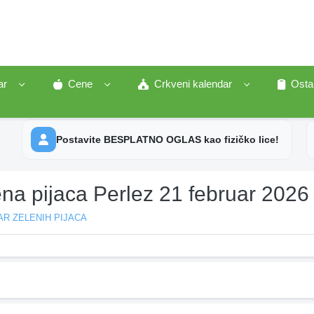
ar
Cene
Crkveni kalendar
Osta
Postavite BESPLATNO OGLAS kao fizičko lice!
na pijaca Perlez 21 februar 2026
R ZELENIH PIJACA