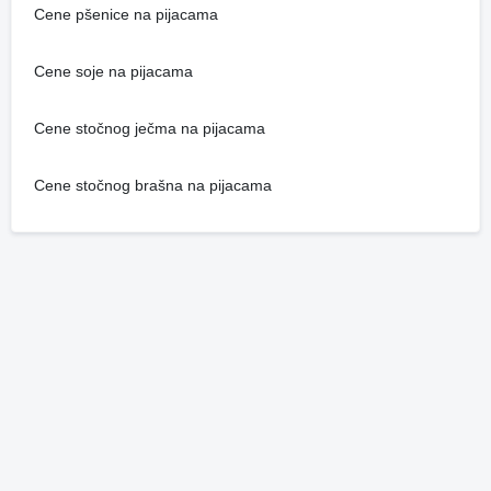
Cene pšenice na pijacama
Cene soje na pijacama
Cene stočnog ječma na pijacama
Cene stočnog brašna na pijacama