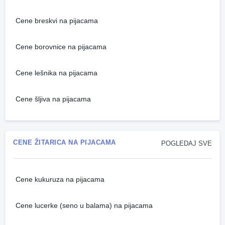
Cene breskvi na pijacama
Cene borovnice na pijacama
Cene lešnika na pijacama
Cene šljiva na pijacama
CENE ŽITARICA NA PIJACAMA
POGLEDAJ SVE
Cene kukuruza na pijacama
Cene lucerke (seno u balama) na pijacama