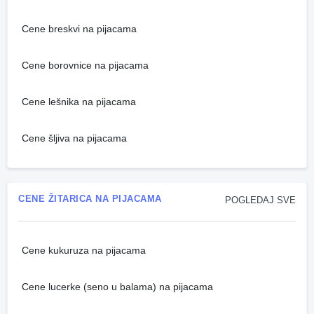
Cene breskvi na pijacama
Cene borovnice na pijacama
Cene lešnika na pijacama
Cene šljiva na pijacama
CENE ŽITARICA NA PIJACAMA
POGLEDAJ SVE
Cene kukuruza na pijacama
Cene lucerke (seno u balama) na pijacama