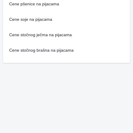
Cene pšenice na pijacama
Cene soje na pijacama
Cene stočnog ječma na pijacama
Cene stočnog brašna na pijacama