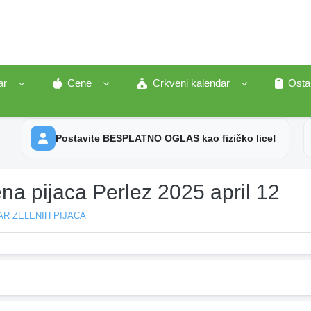
ar
Cene
Crkveni kalendar
Osta
Postavite BESPLATNO OGLAS kao fizičko lice!
na pijaca Perlez 2025 april 12
R ZELENIH PIJACA