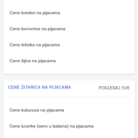
Cene breskvi na pijacama
Cene borovnice na pijacama
Cene lešnika na pijacama
Cene šljiva na pijacama
CENE ŽITARICA NA PIJACAMA
POGLEDAJ SVE
Cene kukuruza na pijacama
Cene lucerke (seno u balama) na pijacama