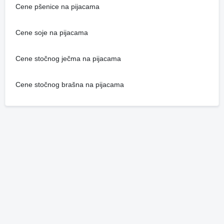
Cene pšenice na pijacama
Cene soje na pijacama
Cene stočnog ječma na pijacama
Cene stočnog brašna na pijacama