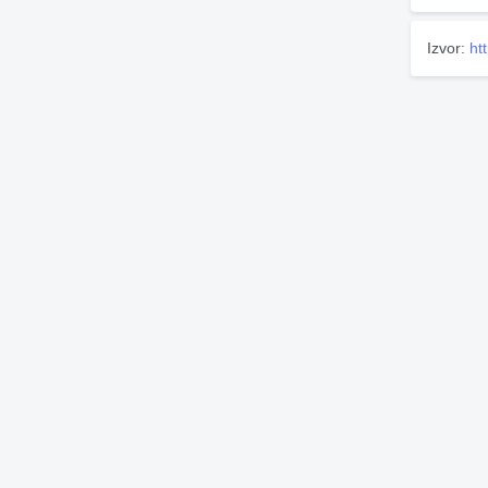
Izvor:
ht