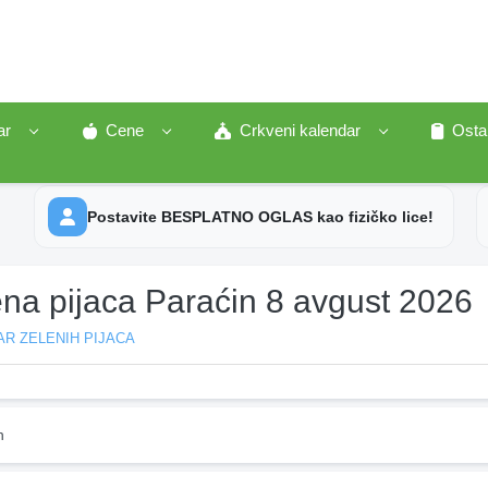
ar
Cene
Crkveni kalendar
Osta
Postavite BESPLATNO OGLAS kao fizičko lice!
ena pijaca Paraćin 8 avgust 2026
R ZELENIH PIJACA
n