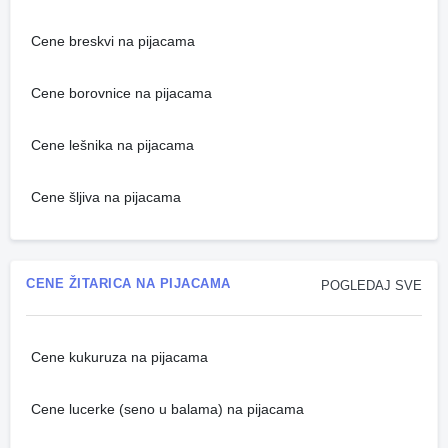
Cene breskvi na pijacama
Cene borovnice na pijacama
Cene lešnika na pijacama
Cene šljiva na pijacama
CENE ŽITARICA NA PIJACAMA
POGLEDAJ SVE
Cene kukuruza na pijacama
Cene lucerke (seno u balama) na pijacama