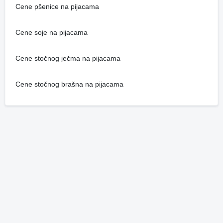
Cene pšenice na pijacama
Cene soje na pijacama
Cene stočnog ječma na pijacama
Cene stočnog brašna na pijacama