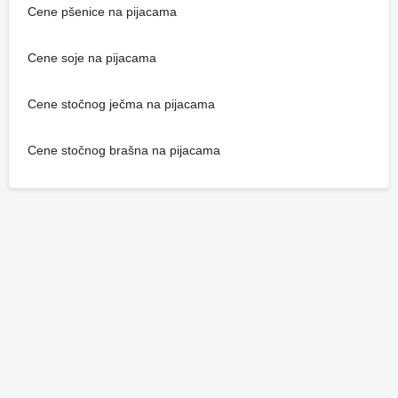
Cene pšenice na pijacama
Cene soje na pijacama
Cene stočnog ječma na pijacama
Cene stočnog brašna na pijacama