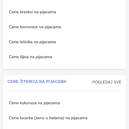
Cene breskvi na pijacama
Cene borovnice na pijacama
Cene lešnika na pijacama
Cene šljiva na pijacama
CENE ŽITARICA NA PIJACAMA
POGLEDAJ SVE
Cene kukuruza na pijacama
Cene lucerke (seno u balama) na pijacama