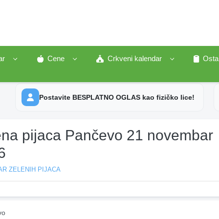
ar
Cene
Crkveni kalendar
Osta
Postavite BESPLATNO OGLAS kao fizičko lice!
ena pijaca Pančevo 21 novembar
6
R ZELENIH PIJACA
vo