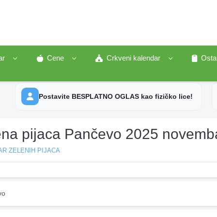
ar
Cene
Crkveni kalendar
Osta
Postavite BESPLATNO OGLAS kao fizičko lice!
ena pijaca Pančevo 2025 novemb
R ZELENIH PIJACA
vo