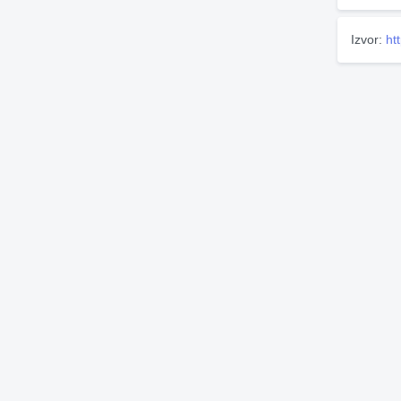
Izvor:
ht