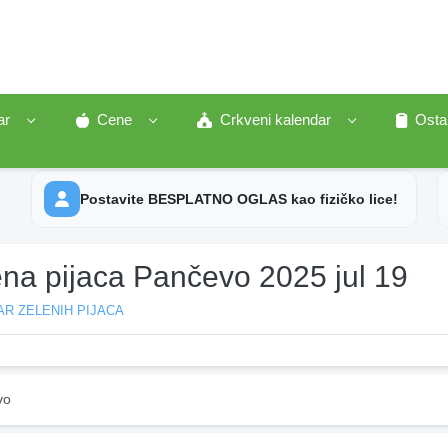
ar
Cene
Crkveni kalendar
Osta
Postavite BESPLATNO OGLAS kao fizičko lice!
ena pijaca Pančevo 2025 jul 19
R ZELENIH PIJACA
vo