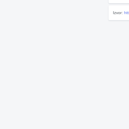
Izvor:
ht