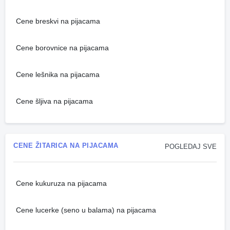
Cene breskvi na pijacama
Cene borovnice na pijacama
Cene lešnika na pijacama
Cene šljiva na pijacama
CENE ŽITARICA NA PIJACAMA
POGLEDAJ SVE
Cene kukuruza na pijacama
Cene lucerke (seno u balama) na pijacama