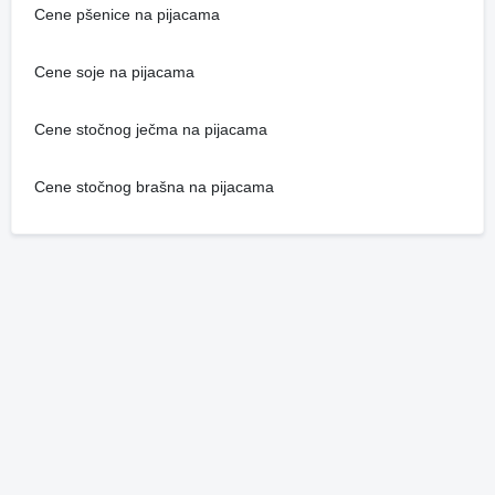
Cene pšenice na pijacama
Cene soje na pijacama
Cene stočnog ječma na pijacama
Cene stočnog brašna na pijacama