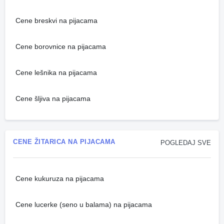
Cene breskvi na pijacama
Cene borovnice na pijacama
Cene lešnika na pijacama
Cene šljiva na pijacama
CENE ŽITARICA NA PIJACAMA
POGLEDAJ SVE
Cene kukuruza na pijacama
Cene lucerke (seno u balama) na pijacama