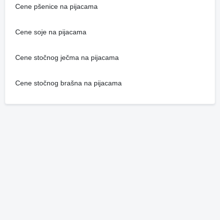
Cene pšenice na pijacama
Cene soje na pijacama
Cene stočnog ječma na pijacama
Cene stočnog brašna na pijacama