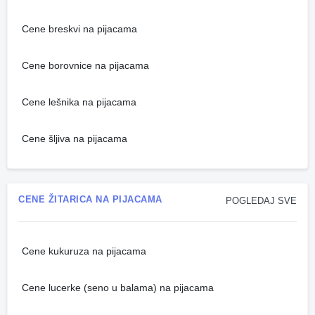
Cene breskvi na pijacama
Cene borovnice na pijacama
Cene lešnika na pijacama
Cene šljiva na pijacama
CENE ŽITARICA NA PIJACAMA
POGLEDAJ SVE
Cene kukuruza na pijacama
Cene lucerke (seno u balama) na pijacama