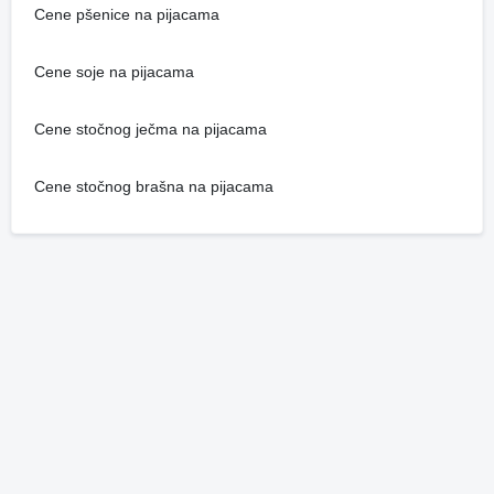
Cene pšenice na pijacama
Cene soje na pijacama
Cene stočnog ječma na pijacama
Cene stočnog brašna na pijacama