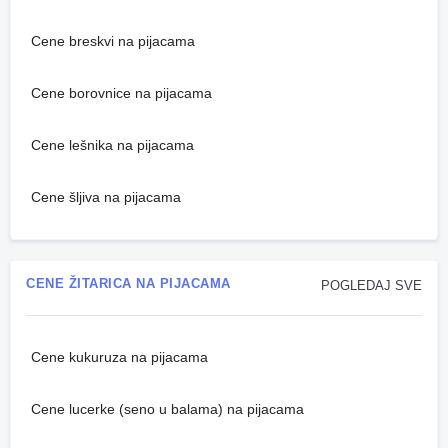
Cene breskvi na pijacama
Cene borovnice na pijacama
Cene lešnika na pijacama
Cene šljiva na pijacama
CENE ŽITARICA NA PIJACAMA
POGLEDAJ SVE
Cene kukuruza na pijacama
Cene lucerke (seno u balama) na pijacama