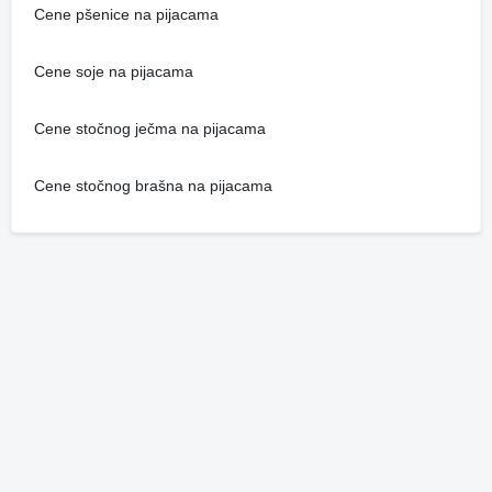
Cene pšenice na pijacama
Cene soje na pijacama
Cene stočnog ječma na pijacama
Cene stočnog brašna na pijacama