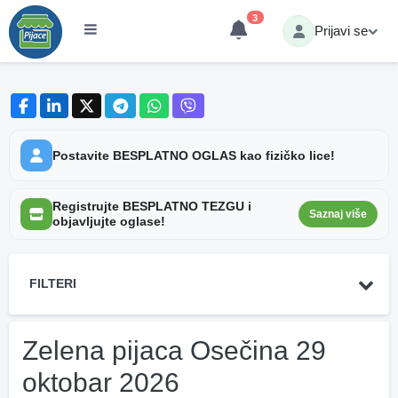
3
Prijavi se
Postavite BESPLATNO OGLAS kao fizičko lice!
Registrujte BESPLATNO TEZGU i
Saznaj više
objavljujte oglase!
FILTERI
Zelena pijaca Osečina 29
oktobar 2026