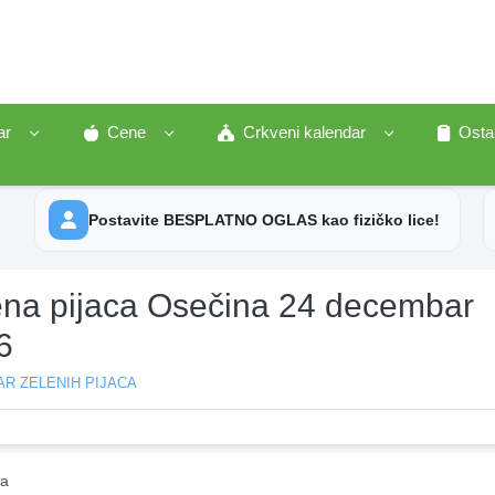
ar
Cene
Crkveni kalendar
Osta
Postavite BESPLATNO OGLAS kao fizičko lice!
ena pijaca Osečina 24 decembar
6
R ZELENIH PIJACA
na