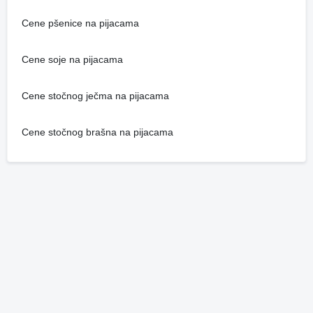
Cene pšenice na pijacama
Cene soje na pijacama
Cene stočnog ječma na pijacama
Cene stočnog brašna na pijacama