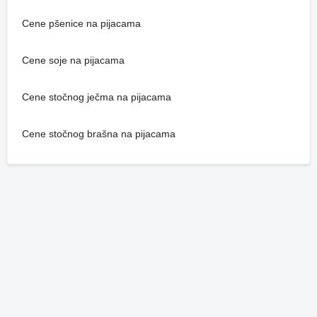
Cene pšenice na pijacama
Cene soje na pijacama
Cene stočnog ječma na pijacama
Cene stočnog brašna na pijacama