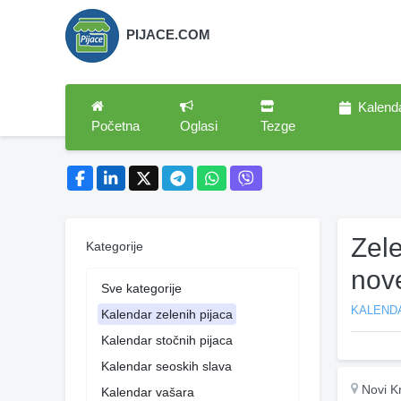
PIJACE.COM
Kalend
Početna
Oglasi
Tezge
Zel
Kategorije
nov
Sve kategorije
KALENDA
Kalendar zelenih pijaca
Kalendar stočnih pijaca
Kalendar seoskih slava
Novi K
Kalendar vašara