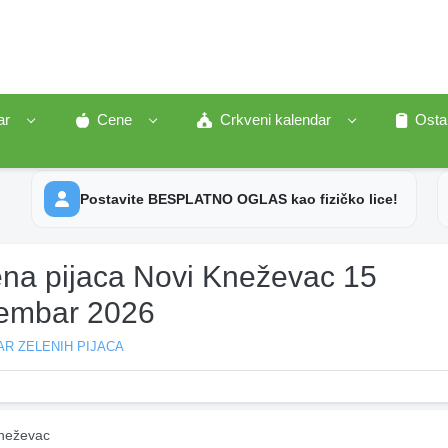
ar
Cene
Crkveni kalendar
Osta
Postavite BESPLATNO OGLAS kao fizičko lice!
ena pijaca Novi Kneževac 15
embar 2026
R ZELENIH PIJACA
neževac