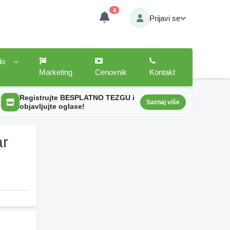
4
Prijavi se
lo
Marketing
Cenovnik
Kontakt
Registrujte BESPLATNO TEZGU i
Saznaj više
objavljujte oglase!
ar