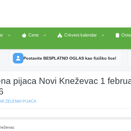
ar
Cene
Crkveni kalendar
Osta
Postavite BESPLATNO OGLAS kao fizičko lice!
ena pijaca Novi Kneževac 1 febru
6
R ZELENIH PIJACA
neževac