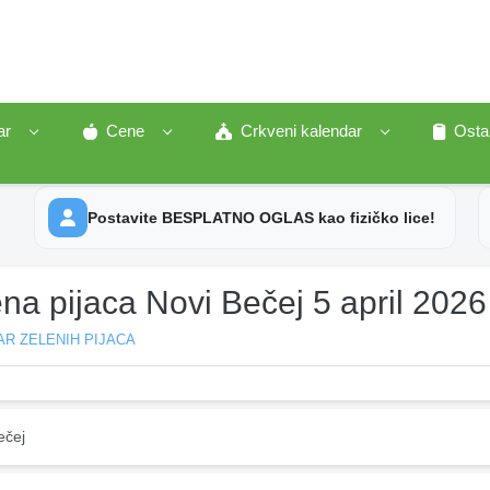
ar
Cene
Crkveni kalendar
Osta
Postavite BESPLATNO OGLAS kao fizičko lice!
na pijaca Novi Bečej 5 april 2026
R ZELENIH PIJACA
ečej