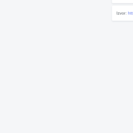
Izvor:
ht