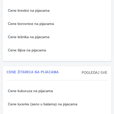
Cene breskvi na pijacama
Cene borovnice na pijacama
Cene lešnika na pijacama
Cene šljiva na pijacama
CENE ŽITARICA NA PIJACAMA
POGLEDAJ SVE
Cene kukuruza na pijacama
Cene lucerke (seno u balama) na pijacama