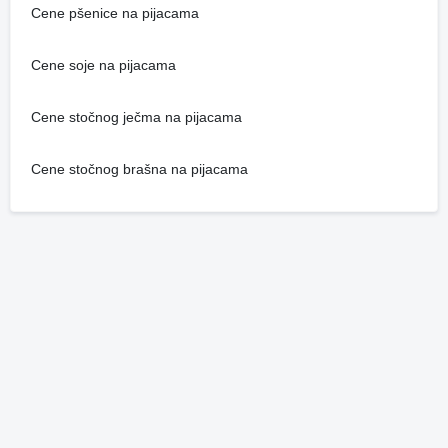
Cene pšenice na pijacama
Cene soje na pijacama
Cene stočnog ječma na pijacama
Cene stočnog brašna na pijacama