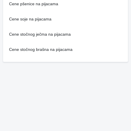
Cene pšenice na pijacama
Cene soje na pijacama
Cene stočnog ječma na pijacama
Cene stočnog brašna na pijacama