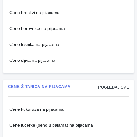
Cene breskvi na pijacama
Cene borovnice na pijacama
Cene lešnika na pijacama
Cene šljiva na pijacama
CENE ŽITARICA NA PIJACAMA
POGLEDAJ SVE
Cene kukuruza na pijacama
Cene lucerke (seno u balama) na pijacama