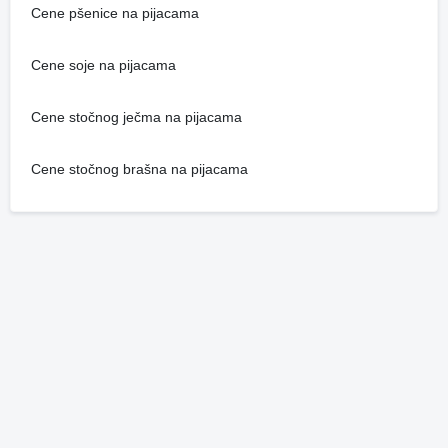
Cene pšenice na pijacama
Cene soje na pijacama
Cene stočnog ječma na pijacama
Cene stočnog brašna na pijacama