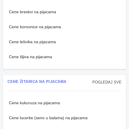
Cene breskvi na pijacama
Cene borovnice na pijacama
Cene lešnika na pijacama
Cene šljiva na pijacama
CENE ŽITARICA NA PIJACAMA
POGLEDAJ SVE
Cene kukuruza na pijacama
Cene lucerke (seno u balama) na pijacama