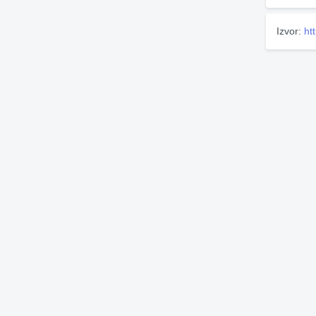
Izvor:
ht