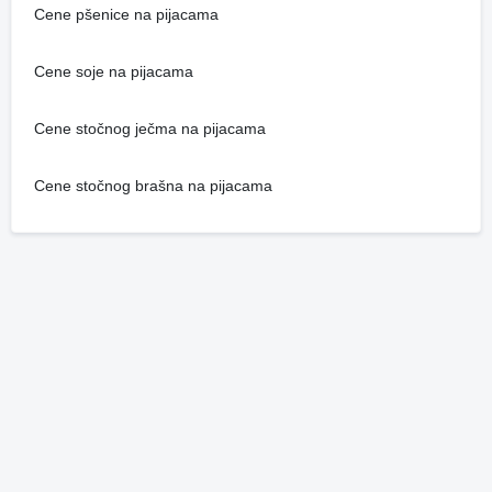
Cene pšenice na pijacama
Cene soje na pijacama
Cene stočnog ječma na pijacama
Cene stočnog brašna na pijacama