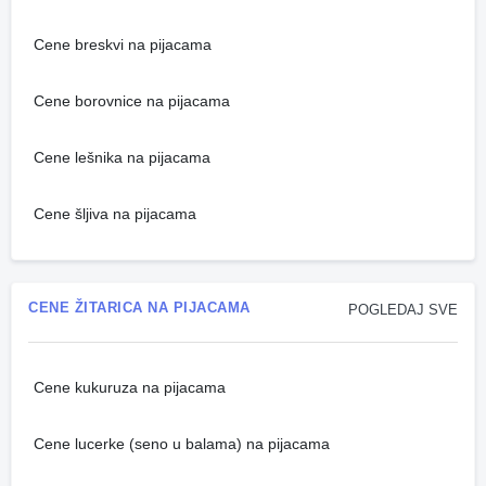
Cene breskvi na pijacama
Cene borovnice na pijacama
Cene lešnika na pijacama
Cene šljiva na pijacama
CENE ŽITARICA NA PIJACAMA
POGLEDAJ SVE
Cene kukuruza na pijacama
Cene lucerke (seno u balama) na pijacama