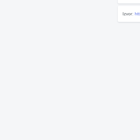
Izvor:
ht