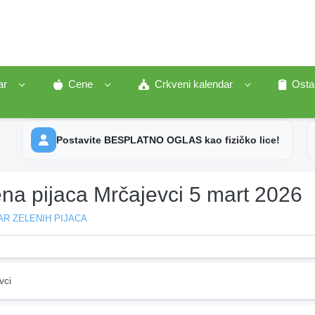
ar
Cene
Crkveni kalendar
Osta
Postavite BESPLATNO OGLAS kao fizičko lice!
ena pijaca Mrčajevci 5 mart 2026
R ZELENIH PIJACA
vci