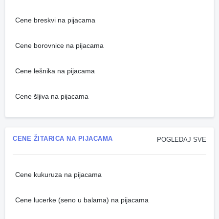
Cene breskvi na pijacama
Cene borovnice na pijacama
Cene lešnika na pijacama
Cene šljiva na pijacama
CENE ŽITARICA NA PIJACAMA
POGLEDAJ SVE
Cene kukuruza na pijacama
Cene lucerke (seno u balama) na pijacama