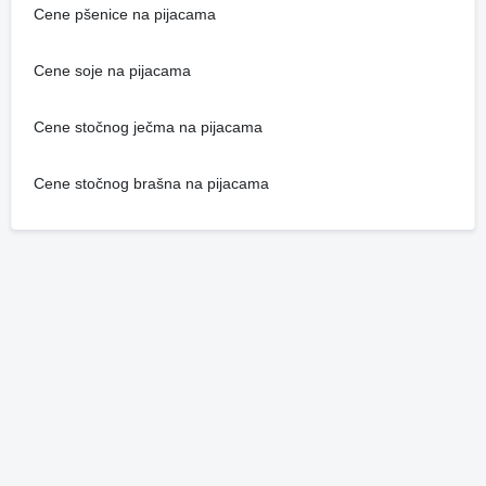
Cene pšenice na pijacama
Cene soje na pijacama
Cene stočnog ječma na pijacama
Cene stočnog brašna na pijacama