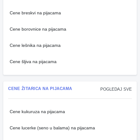
Cene breskvi na pijacama
Cene borovnice na pijacama
Cene lešnika na pijacama
Cene šljiva na pijacama
CENE ŽITARICA NA PIJACAMA
POGLEDAJ SVE
Cene kukuruza na pijacama
Cene lucerke (seno u balama) na pijacama