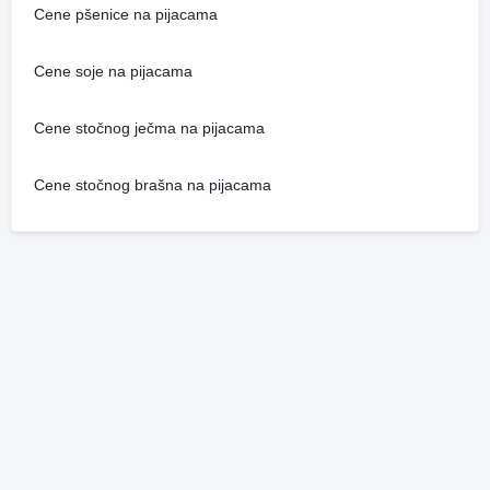
Cene pšenice na pijacama
Cene soje na pijacama
Cene stočnog ječma na pijacama
Cene stočnog brašna na pijacama