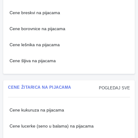
Cene breskvi na pijacama
Cene borovnice na pijacama
Cene lešnika na pijacama
Cene šljiva na pijacama
CENE ŽITARICA NA PIJACAMA
POGLEDAJ SVE
Cene kukuruza na pijacama
Cene lucerke (seno u balama) na pijacama