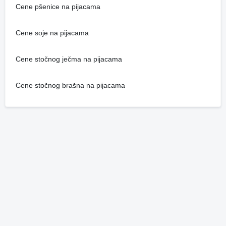
Cene pšenice na pijacama
Cene soje na pijacama
Cene stočnog ječma na pijacama
Cene stočnog brašna na pijacama