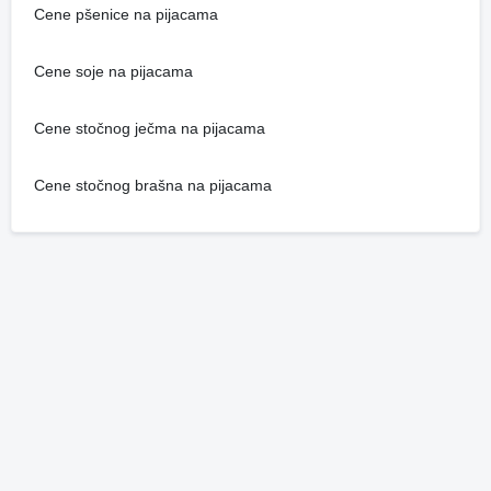
Cene pšenice na pijacama
Cene soje na pijacama
Cene stočnog ječma na pijacama
Cene stočnog brašna na pijacama