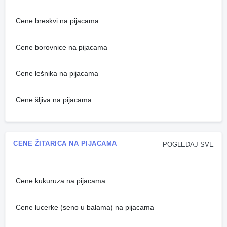
Cene breskvi na pijacama
Cene borovnice na pijacama
Cene lešnika na pijacama
Cene šljiva na pijacama
CENE ŽITARICA NA PIJACAMA
POGLEDAJ SVE
Cene kukuruza na pijacama
Cene lucerke (seno u balama) na pijacama