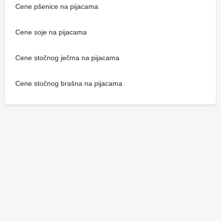
Cene pšenice na pijacama
Cene soje na pijacama
Cene stočnog ječma na pijacama
Cene stočnog brašna na pijacama