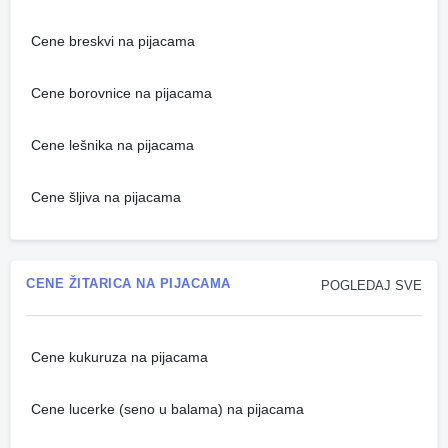
Cene breskvi na pijacama
Cene borovnice na pijacama
Cene lešnika na pijacama
Cene šljiva na pijacama
CENE ŽITARICA NA PIJACAMA
POGLEDAJ SVE
Cene kukuruza na pijacama
Cene lucerke (seno u balama) na pijacama