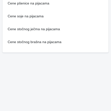
Cene pšenice na pijacama
Cene soje na pijacama
Cene stočnog ječma na pijacama
Cene stočnog brašna na pijacama