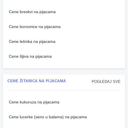
Cene breskvi na pijacama
Cene borovnice na pijacama
Cene lešnika na pijacama
Cene šljiva na pijacama
CENE ŽITARICA NA PIJACAMA
POGLEDAJ SVE
Cene kukuruza na pijacama
Cene lucerke (seno u balama) na pijacama